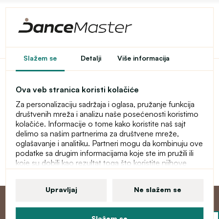
Pristup u e-shop je
Slažem se
Detalji
Više informacija
ograničen
Ova veb stranica koristi kolačiće
Ovaj e-shop je privremeno zaštićen lozinkom. Za ulaz
Za personalizaciju sadržaja i oglasa, pružanje funkcija
unesite lozinku.
društvenih mreža i analizu naše posećenosti koristimo
kolačiće. Informacije o tome kako koristite naš sajt
Lozinka
delimo sa našim partnerima za društvene mreže,
oglašavanje i analitiku. Partneri mogu da kombinuju ove
podatke sa drugim informacijama koje ste im pružili ili
koje su dobili kao rezultat toga što koristite njihove
Nastavi
usluge. Više informacija o kolačićima, vašim korisničkim
pravima i pravu da opozovete saglasnost pronaći ćete
Upravljaj
Ne slažem se
u našoj izjavi o zaštiti ličnih podataka.
Slažem se