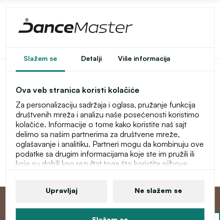
Pristup u e-shop je
Slažem se
Detalji
Više informacija
ograničen
Ova veb stranica koristi kolačiće
Ovaj e-shop je privremeno zaštićen lozinkom. Za ulaz
Za personalizaciju sadržaja i oglasa, pružanje funkcija
unesite lozinku.
društvenih mreža i analizu naše posećenosti koristimo
kolačiće. Informacije o tome kako koristite naš sajt
Lozinka
delimo sa našim partnerima za društvene mreže,
oglašavanje i analitiku. Partneri mogu da kombinuju ove
podatke sa drugim informacijama koje ste im pružili ili
koje su dobili kao rezultat toga što koristite njihove
Nastavi
usluge. Više informacija o kolačićima, vašim korisničkim
pravima i pravu da opozovete saglasnost pronaći ćete
Upravljaj
Ne slažem se
u našoj izjavi o zaštiti ličnih podataka.
Slažem se