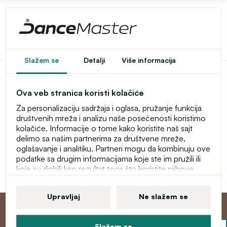
Pristup u e-shop je
Slažem se
Detalji
Više informacija
ograničen
Ova veb stranica koristi kolačiće
Ovaj e-shop je privremeno zaštićen lozinkom. Za ulaz
Za personalizaciju sadržaja i oglasa, pružanje funkcija
unesite lozinku.
društvenih mreža i analizu naše posećenosti koristimo
kolačiće. Informacije o tome kako koristite naš sajt
Lozinka
delimo sa našim partnerima za društvene mreže,
oglašavanje i analitiku. Partneri mogu da kombinuju ove
podatke sa drugim informacijama koje ste im pružili ili
koje su dobili kao rezultat toga što koristite njihove
Nastavi
usluge. Više informacija o kolačićima, vašim korisničkim
pravima i pravu da opozovete saglasnost pronaći ćete
Upravljaj
Ne slažem se
u našoj izjavi o zaštiti ličnih podataka.
Slažem se