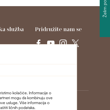
Želim popust
ka služba
Pridružite nam se
cije i
ristimo kolačiće. Informacije o
 Partneri mogu da kombinuju ove
hove usluge. Više informacija o
štiti ličnih podataka.