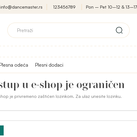
info@dancemaster.rs
123456789
Pon – Pet 10–12 & 13–17
Plesna odeća
Plesni dodaci
stup u e-shop je ograničen
hop je privremeno zaštićen lozinkom. Za ulaz unesite lozinku.