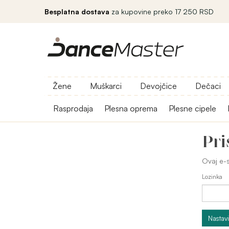
Besplatna dostava
za kupovine preko 17 250 RSD
Žene
Muškarci
Devojčice
Dečaci
Rasprodaja
Plesna oprema
Plesne cipele
Pri
Ovaj e-s
Lozinka
Nastavi