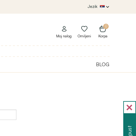
Jezik
0
Moj nalog
Omiljeni
Korpa
BLOG