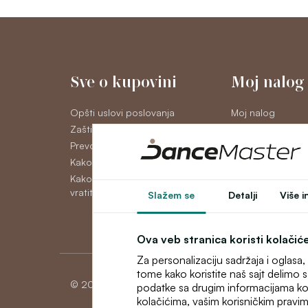
Sve o kupovini
Moj nalog
Opšti uslovi poslovanja
Moj nalog
Zaštita ličnih podataka GDPR
Istorija porudžbi
Prevoz
Novosti
Kako platiti
Kako reklamirati, zameniti ili
vratiti robu
Slažem se
Detalji
Više i
Ova veb stranica koristi kolačić
Za personalizaciju sadržaja i oglasa
tome kako koristite naš sajt delimo
© 2026 Dancemaster
podatke sa drugim informacijama koje 
kolačićima, vašim korisničkim pravim