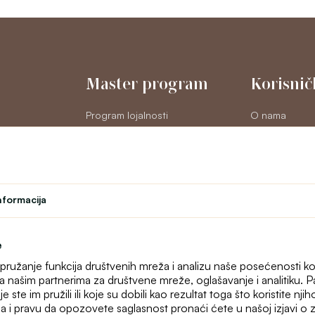
Master program
Korisnič
Program lojalnosti
O nama
na
Student
Kontakt
Učiteljski program
text_faq
Позориште
Online reklama
odustajanje
nformacija
Mapa sajta
e
, pružanje funkcija društvenih mreža i analizu naše posećenosti ko
 sa našim partnerima za društvene mreže, oglašavanje i analitiku.
ste im pružili ili koje su dobili kao rezultat toga što koristite nji
a i pravu da opozovete saglasnost pronaći ćete u našoj izjavi o za