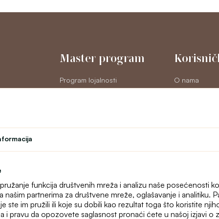
Master program
Korisnič
Program lojalnosti
O nama
na
Student
Kontakt
Učiteljski program
text_faq
Позориште
Online reklama
odustajanje
nformacija
Mapa sajta
e
, pružanje funkcija društvenih mreža i analizu naše posećenosti ko
 sa našim partnerima za društvene mreže, oglašavanje i analitiku.
ste im pružili ili koje su dobili kao rezultat toga što koristite nji
a i pravu da opozovete saglasnost pronaći ćete u našoj izjavi o za