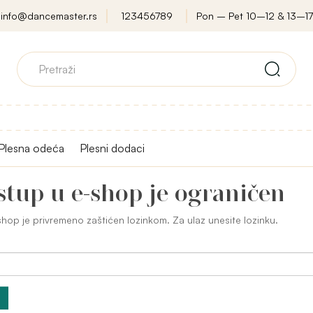
info@dancemaster.rs
123456789
Pon – Pet 10–12 & 13–17
Plesna odeća
Plesni dodaci
stup u e-shop je ograničen
hop je privremeno zaštićen lozinkom. Za ulaz unesite lozinku.