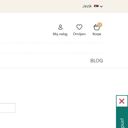
Jezik
0
Moj nalog
Omiljeni
Korpa
BLOG