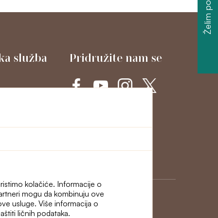
Želim popust
ka služba
Pridružite nam se
cije i
ristimo kolačiće. Informacije o
 Partneri mogu da kombinuju ove
hove usluge. Više informacija o
štiti ličnih podataka.