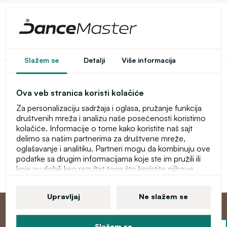
Pristup u e-shop je
Slažem se
Detalji
Više informacija
ograničen
Ova veb stranica koristi kolačiće
Ovaj e-shop je privremeno zaštićen lozinkom. Za ulaz
Za personalizaciju sadržaja i oglasa, pružanje funkcija
unesite lozinku.
društvenih mreža i analizu naše posećenosti koristimo
kolačiće. Informacije o tome kako koristite naš sajt
Lozinka
delimo sa našim partnerima za društvene mreže,
oglašavanje i analitiku. Partneri mogu da kombinuju ove
podatke sa drugim informacijama koje ste im pružili ili
koje su dobili kao rezultat toga što koristite njihove
Nastavi
usluge. Više informacija o kolačićima, vašim korisničkim
pravima i pravu da opozovete saglasnost pronaći ćete
Upravljaj
Ne slažem se
u našoj izjavi o zaštiti ličnih podataka.
Slažem se