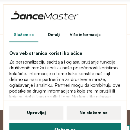
Pristup u e-shop je
Slažem se
Detalji
Više informacija
ograničen
Ova veb stranica koristi kolačiće
Ovaj e-shop je privremeno zaštićen lozinkom. Za ulaz
Za personalizaciju sadržaja i oglasa, pružanje funkcija
unesite lozinku.
društvenih mreža i analizu naše posećenosti koristimo
kolačiće. Informacije o tome kako koristite naš sajt
Lozinka
delimo sa našim partnerima za društvene mreže,
oglašavanje i analitiku. Partneri mogu da kombinuju ove
podatke sa drugim informacijama koje ste im pružili ili
koje su dobili kao rezultat toga što koristite njihove
Nastavi
usluge. Više informacija o kolačićima, vašim korisničkim
pravima i pravu da opozovete saglasnost pronaći ćete
Upravljaj
Ne slažem se
u našoj izjavi o zaštiti ličnih podataka.
Slažem se