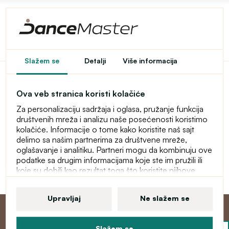
Pristup u e-shop je
Slažem se
Detalji
Više informacija
ograničen
Ova veb stranica koristi kolačiće
Ovaj e-shop je privremeno zaštićen lozinkom. Za ulaz
Za personalizaciju sadržaja i oglasa, pružanje funkcija
unesite lozinku.
društvenih mreža i analizu naše posećenosti koristimo
kolačiće. Informacije o tome kako koristite naš sajt
Lozinka
delimo sa našim partnerima za društvene mreže,
oglašavanje i analitiku. Partneri mogu da kombinuju ove
podatke sa drugim informacijama koje ste im pružili ili
koje su dobili kao rezultat toga što koristite njihove
Nastavi
usluge. Više informacija o kolačićima, vašim korisničkim
pravima i pravu da opozovete saglasnost pronaći ćete
Upravljaj
Ne slažem se
u našoj izjavi o zaštiti ličnih podataka.
Slažem se