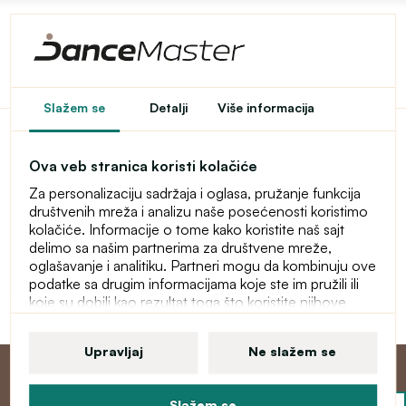
Pristup u e-shop je
Slažem se
Detalji
Više informacija
ograničen
Ova veb stranica koristi kolačiće
Ovaj e-shop je privremeno zaštićen lozinkom. Za ulaz
Za personalizaciju sadržaja i oglasa, pružanje funkcija
unesite lozinku.
društvenih mreža i analizu naše posećenosti koristimo
kolačiće. Informacije o tome kako koristite naš sajt
Lozinka
delimo sa našim partnerima za društvene mreže,
oglašavanje i analitiku. Partneri mogu da kombinuju ove
podatke sa drugim informacijama koje ste im pružili ili
koje su dobili kao rezultat toga što koristite njihove
Nastavi
usluge. Više informacija o kolačićima, vašim korisničkim
pravima i pravu da opozovete saglasnost pronaći ćete
Upravljaj
Ne slažem se
u našoj izjavi o zaštiti ličnih podataka.
Slažem se