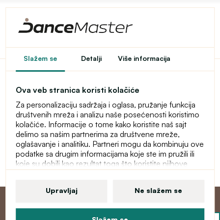
Pristup u e-shop je
Slažem se
Detalji
Više informacija
ograničen
Ova veb stranica koristi kolačiće
Ovaj e-shop je privremeno zaštićen lozinkom. Za ulaz
Za personalizaciju sadržaja i oglasa, pružanje funkcija
unesite lozinku.
društvenih mreža i analizu naše posećenosti koristimo
kolačiće. Informacije o tome kako koristite naš sajt
Lozinka
delimo sa našim partnerima za društvene mreže,
oglašavanje i analitiku. Partneri mogu da kombinuju ove
podatke sa drugim informacijama koje ste im pružili ili
koje su dobili kao rezultat toga što koristite njihove
Nastavi
usluge. Više informacija o kolačićima, vašim korisničkim
pravima i pravu da opozovete saglasnost pronaći ćete
Upravljaj
Ne slažem se
u našoj izjavi o zaštiti ličnih podataka.
Slažem se