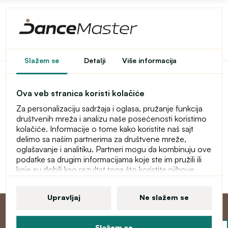
Pristup u e-shop je
Slažem se
Detalji
Više informacija
ograničen
Ova veb stranica koristi kolačiće
Ovaj e-shop je privremeno zaštićen lozinkom. Za ulaz
Za personalizaciju sadržaja i oglasa, pružanje funkcija
unesite lozinku.
društvenih mreža i analizu naše posećenosti koristimo
kolačiće. Informacije o tome kako koristite naš sajt
Lozinka
delimo sa našim partnerima za društvene mreže,
oglašavanje i analitiku. Partneri mogu da kombinuju ove
podatke sa drugim informacijama koje ste im pružili ili
koje su dobili kao rezultat toga što koristite njihove
Nastavi
usluge. Više informacija o kolačićima, vašim korisničkim
pravima i pravu da opozovete saglasnost pronaći ćete
Upravljaj
Ne slažem se
u našoj izjavi o zaštiti ličnih podataka.
Slažem se