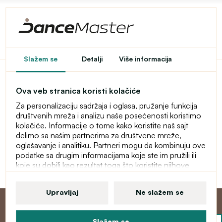
Pristup u e-shop je
Slažem se
Detalji
Više informacija
ograničen
Ova veb stranica koristi kolačiće
Ovaj e-shop je privremeno zaštićen lozinkom. Za ulaz
Za personalizaciju sadržaja i oglasa, pružanje funkcija
unesite lozinku.
društvenih mreža i analizu naše posećenosti koristimo
kolačiće. Informacije o tome kako koristite naš sajt
Lozinka
delimo sa našim partnerima za društvene mreže,
oglašavanje i analitiku. Partneri mogu da kombinuju ove
podatke sa drugim informacijama koje ste im pružili ili
koje su dobili kao rezultat toga što koristite njihove
Nastavi
usluge. Više informacija o kolačićima, vašim korisničkim
pravima i pravu da opozovete saglasnost pronaći ćete
Upravljaj
Ne slažem se
u našoj izjavi o zaštiti ličnih podataka.
Slažem se