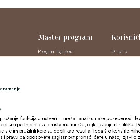
Master program
Korisnič
Program lojalnosti
O nama
na
Student
Kontakt
Učiteljski program
text_faq
Позориште
Online reklama
odustajanje
nformacija
Mapa sajta
e
, pružanje funkcija društvenih mreža i analizu naše posećenosti ko
 sa našim partnerima za društvene mreže, oglašavanje i analitiku.
ste im pružili ili koje su dobili kao rezultat toga što koristite nji
a i pravu da opozovete saglasnost pronaći ćete u našoj izjavi o za