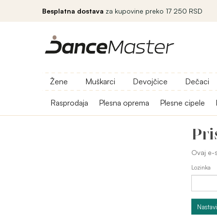
Besplatna dostava
za kupovine preko 17 250 RSD
Žene
Muškarci
Devojčice
Dečaci
Rasprodaja
Plesna oprema
Plesne cipele
Pri
Ovaj e-s
Lozinka
Nastavi