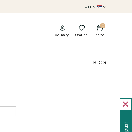
Jezik
0
Moj nalog
Omiljeni
Korpa
BLOG