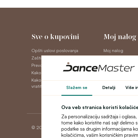
Sve o kupovini
Moj nalog
Opšti uslovi poslovanja
Moj nalog
Zaštita ličnih podataka GDPR
Istorija porudžbi
Prevoz
Novosti
Kako platiti
Kako reklamirati, zameniti ili
vratiti robu
Slažem se
Detalji
Više i
Ova veb stranica koristi kolačić
Za personalizaciju sadržaja i oglasa
tome kako koristite naš sajt delimo
© 2026 Dancemaster
podatke sa drugim informacijama koje 
kolačićima, vašim korisničkim pravim