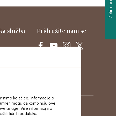
Želim popust
ka služba
Pridružite nam se
cije i
ristimo kolačiće. Informacije o
 Partneri mogu da kombinuju ove
hove usluge. Više informacija o
štiti ličnih podataka.