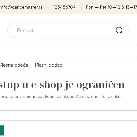
info@dancemaster.rs
123456789
Pon – Pet 10–12 & 13–17
Plesna odeća
Plesni dodaci
stup u e-shop je ograničen
hop je privremeno zaštićen lozinkom. Za ulaz unesite lozinku.