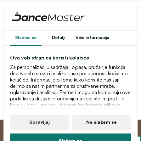
Pristup u e-shop je
Slažem se
Detalji
Više informacija
ograničen
Ova veb stranica koristi kolačiće
Ovaj e-shop je privremeno zaštićen lozinkom. Za ulaz
Za personalizaciju sadržaja i oglasa, pružanje funkcija
unesite lozinku.
društvenih mreža i analizu naše posećenosti koristimo
kolačiće. Informacije o tome kako koristite naš sajt
Lozinka
delimo sa našim partnerima za društvene mreže,
oglašavanje i analitiku. Partneri mogu da kombinuju ove
podatke sa drugim informacijama koje ste im pružili ili
koje su dobili kao rezultat toga što koristite njihove
Nastavi
usluge. Više informacija o kolačićima, vašim korisničkim
pravima i pravu da opozovete saglasnost pronaći ćete
Upravljaj
Ne slažem se
u našoj izjavi o zaštiti ličnih podataka.
Slažem se