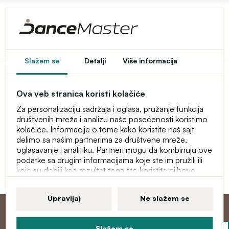
Pristup u e-shop je
Slažem se
Detalji
Više informacija
ograničen
Ova veb stranica koristi kolačiće
Ovaj e-shop je privremeno zaštićen lozinkom. Za ulaz
Za personalizaciju sadržaja i oglasa, pružanje funkcija
unesite lozinku.
društvenih mreža i analizu naše posećenosti koristimo
kolačiće. Informacije o tome kako koristite naš sajt
Lozinka
delimo sa našim partnerima za društvene mreže,
oglašavanje i analitiku. Partneri mogu da kombinuju ove
podatke sa drugim informacijama koje ste im pružili ili
koje su dobili kao rezultat toga što koristite njihove
Nastavi
usluge. Više informacija o kolačićima, vašim korisničkim
pravima i pravu da opozovete saglasnost pronaći ćete
Upravljaj
Ne slažem se
u našoj izjavi o zaštiti ličnih podataka.
Slažem se