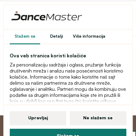
Pristup u e-shop je
Slažem se
Detalji
Više informacija
ograničen
Ova veb stranica koristi kolačiće
Ovaj e-shop je privremeno zaštićen lozinkom. Za ulaz
Za personalizaciju sadržaja i oglasa, pružanje funkcija
unesite lozinku.
društvenih mreža i analizu naše posećenosti koristimo
kolačiće. Informacije o tome kako koristite naš sajt
Lozinka
delimo sa našim partnerima za društvene mreže,
oglašavanje i analitiku. Partneri mogu da kombinuju ove
podatke sa drugim informacijama koje ste im pružili ili
koje su dobili kao rezultat toga što koristite njihove
Nastavi
usluge. Više informacija o kolačićima, vašim korisničkim
pravima i pravu da opozovete saglasnost pronaći ćete
Upravljaj
Ne slažem se
u našoj izjavi o zaštiti ličnih podataka.
Slažem se