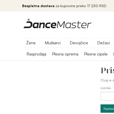
Besplatna dostava
za kupovine preko 17 250 RSD
Žene
Muškarci
Devojčice
Dečaci
Rasprodaja
Plesna oprema
Plesne cipele
Pri
Ovaj e-s
Lozinka
Nastavi