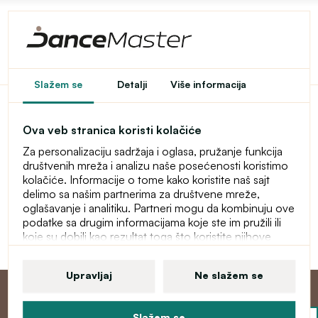
Pristup u e-shop je
Slažem se
Detalji
Više informacija
ograničen
Ova veb stranica koristi kolačiće
Ovaj e-shop je privremeno zaštićen lozinkom. Za ulaz
Za personalizaciju sadržaja i oglasa, pružanje funkcija
unesite lozinku.
društvenih mreža i analizu naše posećenosti koristimo
kolačiće. Informacije o tome kako koristite naš sajt
Lozinka
delimo sa našim partnerima za društvene mreže,
oglašavanje i analitiku. Partneri mogu da kombinuju ove
podatke sa drugim informacijama koje ste im pružili ili
koje su dobili kao rezultat toga što koristite njihove
Nastavi
usluge. Više informacija o kolačićima, vašim korisničkim
pravima i pravu da opozovete saglasnost pronaći ćete
Upravljaj
Ne slažem se
u našoj izjavi o zaštiti ličnih podataka.
Slažem se