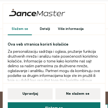
Pristup u e-shop je
Slažem se
Detalji
Više informacija
ograničen
Ova veb stranica koristi kolačiće
Ovaj e-shop je privremeno zaštićen lozinkom. Za ulaz
Za personalizaciju sadržaja i oglasa, pružanje funkcija
unesite lozinku.
društvenih mreža i analizu naše posećenosti koristimo
kolačiće. Informacije o tome kako koristite naš sajt
Lozinka
delimo sa našim partnerima za društvene mreže,
oglašavanje i analitiku. Partneri mogu da kombinuju ove
podatke sa drugim informacijama koje ste im pružili ili
koje su dobili kao rezultat toga što koristite njihove
Nastavi
usluge. Više informacija o kolačićima, vašim korisničkim
pravima i pravu da opozovete saglasnost pronaći ćete
Upravljaj
Ne slažem se
u našoj izjavi o zaštiti ličnih podataka.
Slažem se