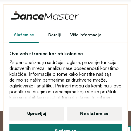
Pristup u e-shop je
Slažem se
Detalji
Više informacija
ograničen
Ova veb stranica koristi kolačiće
Ovaj e-shop je privremeno zaštićen lozinkom. Za ulaz
Za personalizaciju sadržaja i oglasa, pružanje funkcija
unesite lozinku.
društvenih mreža i analizu naše posećenosti koristimo
kolačiće. Informacije o tome kako koristite naš sajt
Lozinka
delimo sa našim partnerima za društvene mreže,
oglašavanje i analitiku. Partneri mogu da kombinuju ove
podatke sa drugim informacijama koje ste im pružili ili
koje su dobili kao rezultat toga što koristite njihove
Nastavi
usluge. Više informacija o kolačićima, vašim korisničkim
pravima i pravu da opozovete saglasnost pronaći ćete
Upravljaj
Ne slažem se
u našoj izjavi o zaštiti ličnih podataka.
Slažem se