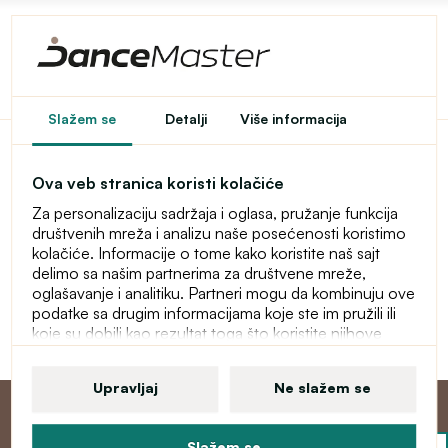
Pristup u e-shop je
Slažem se
Detalji
Više informacija
ograničen
Ova veb stranica koristi kolačiće
Ovaj e-shop je privremeno zaštićen lozinkom. Za ulaz
Za personalizaciju sadržaja i oglasa, pružanje funkcija
unesite lozinku.
društvenih mreža i analizu naše posećenosti koristimo
kolačiće. Informacije o tome kako koristite naš sajt
Lozinka
delimo sa našim partnerima za društvene mreže,
oglašavanje i analitiku. Partneri mogu da kombinuju ove
podatke sa drugim informacijama koje ste im pružili ili
koje su dobili kao rezultat toga što koristite njihove
Nastavi
usluge. Više informacija o kolačićima, vašim korisničkim
pravima i pravu da opozovete saglasnost pronaći ćete
Upravljaj
Ne slažem se
u našoj izjavi o zaštiti ličnih podataka.
Slažem se